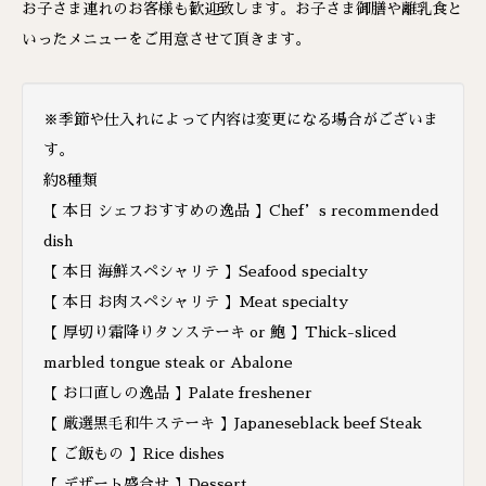
お子さま連れのお客様も歓迎致します。お子さま御膳や離乳食と
いったメニューをご用意させて頂きます。
※季節や仕入れによって内容は変更になる場合がございま
す。
約8種類
【 本日 シェフおすすめの逸品 】Chef’s recommended
dish
【 本日 海鮮スペシャリテ 】Seafood specialty
【 本日 お肉スペシャリテ 】Meat specialty
【 厚切り霜降りタンステーキ or 鮑 】Thick-sliced ​​
marbled tongue steak or Abalone
【 お口直しの逸品 】Palate freshener
【 厳選黒毛和牛ステーキ 】Japaneseblack beef Steak
【 ご飯もの 】Rice dishes
【 デザート盛合せ 】Dessert